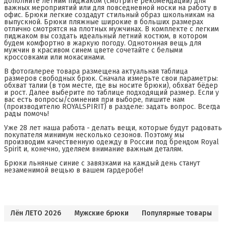
дополните летним пиджаком (смотрите рекомендации) для
важных мероприятий или для повседневной носки на работу в
офис. Брюки легкие создадут стильный образ школьникам на
выпускной. Брюки пляжные широкие в больших размерах
отлично смотрятся на плотных мужчинах. В комплекте с легким
пиджаком вы создать идеальный летний костюм, в котором
будем комфортно в жаркую погоду. Однотонная вещь для
мужчин в красивом синем цвете сочетайте с белыми
кроссовками или мокасинами.
В фотогалерее товара размещена актуальная таблица
размеров свободных брюк. Сначала измерьте свои параметры:
обхват талии (в том месте, где вы носите брюки), обхват бёдер
и рост. Далее выберите по таблице подходящий размер. Если у
вас есть вопросы/сомнения при выборе, пишите нам
(производителю ROYALSPIRIT) в разделе: задать вопрос. Всегда
рады помочь!
Уже 28 лет наша работа - делать вещи, которые будут радовать
покупателя минимум несколько сезонов. Поэтому мы
производим качественную одежду в России под брендом Royal
Spirit и, конечно, уделяем внимание важным деталям.
Брюки льняные синие с завязками на каждый день станут
незаменимой вещью в вашем гардеробе!
Лён ЛЕТО 2026
Мужские брюки
Популярные товары