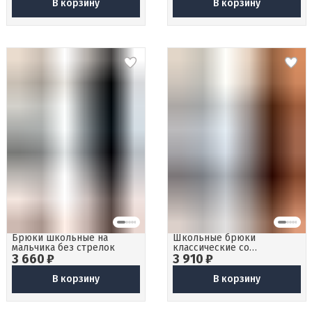
В корзину
В корзину
Брюки школьные на
Школьные брюки
мальчика без стрелок
классические со
3 660 ₽
3 910 ₽
стрелками серые
В корзину
В корзину