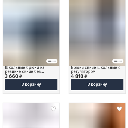
Школьные брюки на
Брюки синие школьные с
резинке синие без
регулятором
3 660 ₽
стрелок
4 810 ₽
В корзину
В корзину