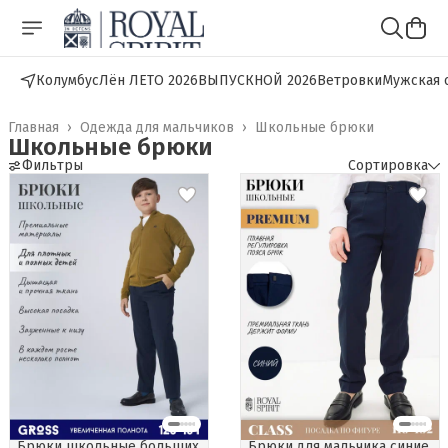
Колумбус
Лён ЛЕТО 2026
ВЫПУСКНОЙ 2026
Ветровки
Мужская 
Главная
›
Одежда для мальчиков
›
Школьные брюки
Школьные брюки
Фильтры
Сортировка
Брюки школьные больших
Брюки для мальчика синие