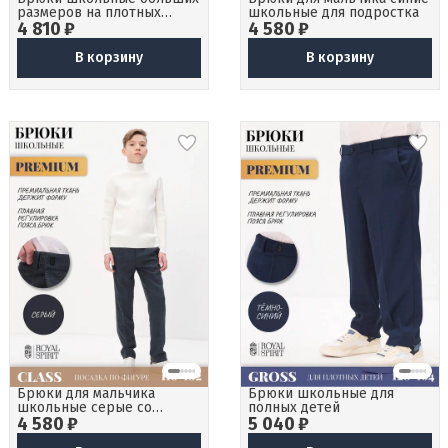
размеров на плотных
школьные для подростка
4 810 ₽
детей
4 580 ₽
В корзину
В корзину
Брюки для мальчика
Брюки школьные для
школьные серые со
полных детей
4 580 ₽
стрелками
5 040 ₽