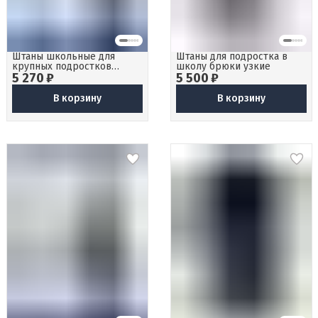
Штаны школьные для
Штаны для подростка в
крупных подростков
школу брюки узкие
5 270 ₽
классика
5 500 ₽
В корзину
В корзину