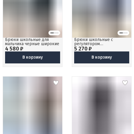
Брюки школьные для
Брюки школьные с
мальчика черные широкие
регулятором
4 580 ₽
5 270 ₽
подростковые
В корзину
В корзину