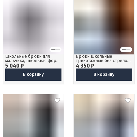
Школьные брюки для
Брюки школьные
мальчика, школьная форма
трикотажные без стрелок
5 040 ₽
для стройных 122
4 350 ₽
для полных детей
В корзину
В корзину