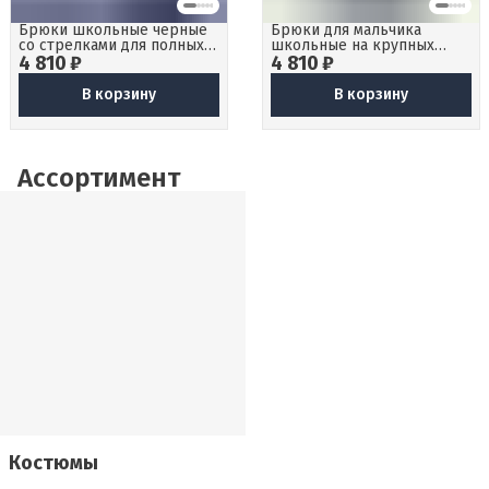
Брюки школьные черные
Брюки для мальчика
со стрелками для полных
школьные на крупных
4 810 ₽
детей
4 810 ₽
плотных детей
В корзину
В корзину
Ассортимент
Костюмы