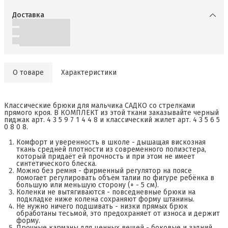
Доставка
О товаре
Характеристики
Классические брюки для мальчика САДКО со стрелками
прямого кроя. В КОМПЛЕКТ из этой ткани заказывайте черный
пиджак арт. 4 3 5 9 7 1 4 4 8 и классический жилет арт. 4 3 5 6 5
0 8 0 8.
Комфорт и уверенность в школе - дышащая вискозная
ткань средней плотности из современного полиэстера,
который придаёт ей прочность и при этом не имеет
синтетического блеска.
Можно без ремня - фирменный регулятор на поясе
помогает регулировать объём талии по фигуре ребёнка в
большую или меньшую сторону (+ - 5 см).
Коленки не вытягиваются - повседневные брюки на
подкладке ниже колена сохраняют форму штанины.
Не нужно ничего подшивать - низки прямых брюк
обработаны тесьмой, это предохраняет от износа и держит
форму.
Прочные карманы для ценных вещей - боковые и задний