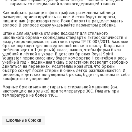
карманы со специальной хлопкосодержащей тканью.
Как выбрать размер: в фотографиях размещена таблица
размеров, ориентируйтесь на неё. А если будут вопросы,
пишите нам (производителю Роял Спирит) в разделе: задать
вопрос! В вопросе сразу указывайте параметры ребёнка.
Штаны для мальчика отлично подходят для стильного
школьного образа - соблюдаем стандарты гигроскопичности и
воздухопроницаемости, соответствуем ТР ТС 007/2011. Базовые
брюки подходят для повседневной носки в школу. Когда ваш
ребёнок идет в 1 (первый) класс, важно, чтобы форма была
удобной и лёгкой в уходе. В детских брюках Royal Spirit
Youngster первокласснику будет комфортно 1 сентября и весь
учебный год - подвижная ткань с эластаном позволит свободно
двигаться на переменах. Родителям нравится, что брюки
быстро сохнут после стирки и очень легко разглаживаются. И
ребёнок, в детских популярных брюках, будет чувствовать себя
комфортно и уверенно!
Модные брюки можно стирать в стиральной машинке (см.
инструкцию на ярлыке) при температуре 30С. Гладить при
температуре не более 110С.
Школьные брюки