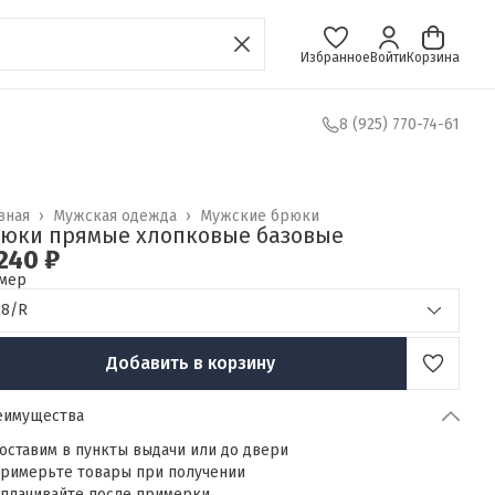
Избранное
Войти
Корзина
8 (925) 770-74-61
вная
›
Мужская одежда
›
Мужские брюки
юки прямые хлопковые базовые
240 ₽
мер
48/R
Добавить в корзину
еимущества
оставим в пункты выдачи или до двери
римерьте товары при получении
плачивайте после примерки