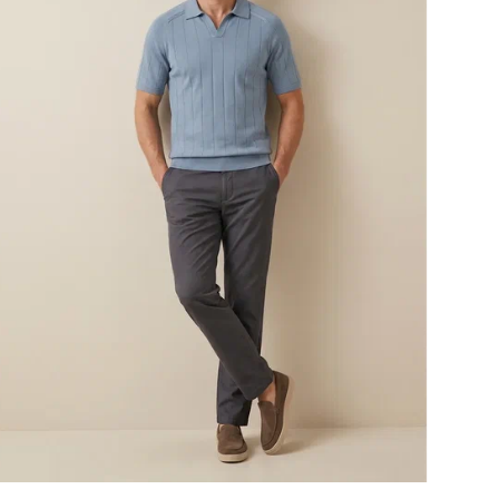
Стр
ТН
Ном
соо
Дат
сер
Дат
сер
Уте
Воз
Бр