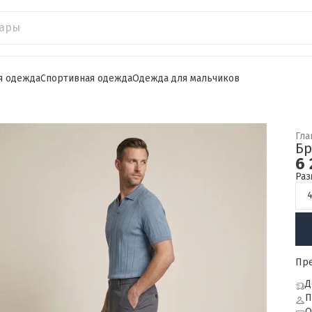
я одежда
Спортивная одежда
Одежда для мальчиков
Гла
Бр
6 
Раз
Пр
Д
П
О