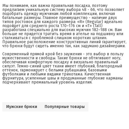
Мы понимаем, как важна правильная посадка, поэтому
предлагаем уникальную систему выбора 48 - 66, что позволяет
подобрать одежду мужчинам любой комплекции, включая
батальные размеры. Главное преимущество - наличие двух
типов ростовок для каждого размера: «R» (Regular) идеально
подойдет для среднего роста 170–176 см и «T» (Tall)
разработана специально для высоких мужчин 182–188 см. Вам
больше не придется тратить время в ателье на подшивку или
сталкиваться с проблемой слишком коротких штанин.
Правильное расположение конструктивных линий гарантирует,
что брюки будут сидеть именно так, как задумано дизайнерами.
Современный прямой крой без заужения - это выбор в пользу
мужественности и свободы. Такие брюки не обтягивают ногу,
обеспечивая комфортную посадку и визуально правильный
силуэт. Темно-синий цвет ткани имеет глубокий, благородный
оттенок, гармонирует с белыми рубашками, базовыми
футболками и любыми видами трикотажа. Качественная
фурнитура, усиленные швы и продуманные глубокие карманы
подчеркивают премиальный уровень изделия.
Мужские брюки
Популярные товары