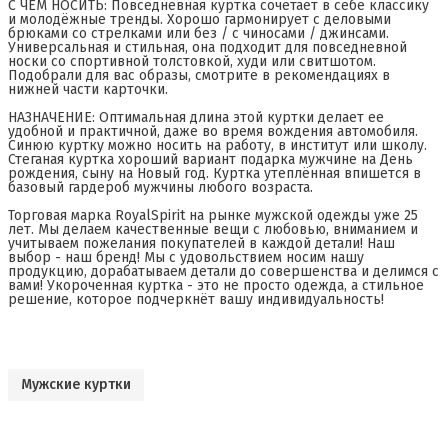
С ЧЕМ НОСИТЬ: Повседневная куртка сочетает в себе классику
и молодёжные тренды. Хорошо гармонирует с деловыми
брюками со стрелками или без / с чиносами / джинсами.
Универсальная и стильная, она подходит для повседневной
носки со спортивной толстовкой, худи или свитшотом.
Подобрали для вас образы, смотрите в рекомендациях в
нижней части карточки.
НАЗНАЧЕНИЕ: Оптимальная длина этой куртки делает ее
удобной и практичной, даже во время вождения автомобиля.
Синюю куртку можно носить на работу, в институт или школу.
Стеганая куртка хороший вариант подарка мужчине на День
рождения, сыну на Новый год. Куртка утеплённая впишется в
базовый гардероб мужчины любого возраста.
Торговая марка RoyalSpirit на рынке мужской одежды уже 25
лет. Мы делаем качественные вещи с любовью, вниманием и
учитываем пожелания покупателей в каждой детали! Наш
выбор - наш бренд! Мы с удовольствием носим нашу
продукцию, дорабатываем детали до совершенства и делимся с
вами! Укороченная куртка - это не просто одежда, а стильное
решение, которое подчеркнёт вашу индивидуальность!
Мужские куртки