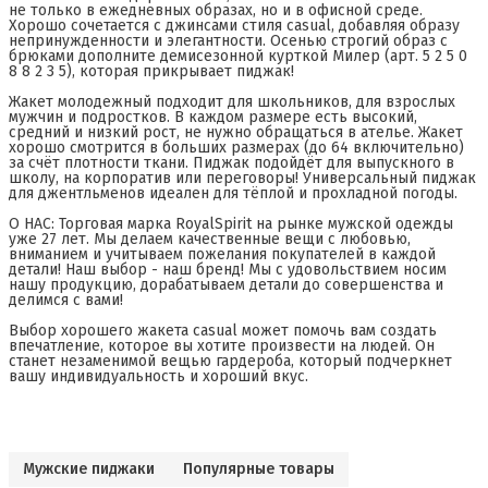
не только в ежедневных образах, но и в офисной среде.
Хорошо сочетается с джинсами стиля casual, добавляя образу
непринужденности и элегантности. Осенью строгий образ с
брюками дополните демисезонной курткой Милер (арт. 5 2 5 0
8 8 2 3 5), которая прикрывает пиджак!
Жакет молодежный подходит для школьников, для взрослых
мужчин и подростков. В каждом размере есть высокий,
средний и низкий рост, не нужно обращаться в ателье. Жакет
хорошо смотрится в больших размерах (до 64 включительно)
за счёт плотности ткани. Пиджак подойдёт для выпускного в
школу, на корпоратив или переговоры! Универсальный пиджак
для джентльменов идеален для тёплой и прохладной погоды.
О НАС: Торговая марка RoyalSpirit на рынке мужской одежды
уже 27 лет. Мы делаем качественные вещи с любовью,
вниманием и учитываем пожелания покупателей в каждой
детали! Наш выбор - наш бренд! Мы с удовольствием носим
нашу продукцию, дорабатываем детали до совершенства и
делимся с вами!
Выбор хорошего жакета casual может помочь вам создать
впечатление, которое вы хотите произвести на людей. Он
станет незаменимой вещью гардероба, который подчеркнет
вашу индивидуальность и хороший вкус.
Мужские пиджаки
Популярные товары