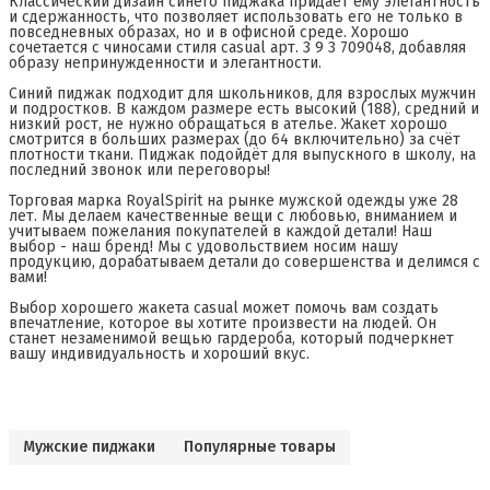
Классический дизайн синего пиджака придает ему элегантность
и сдержанность, что позволяет использовать его не только в
повседневных образах, но и в офисной среде. Хорошо
сочетается с чиносами стиля casual арт. 3 9 3 709048, добавляя
образу непринужденности и элегантности.
Синий пиджак подходит для школьников, для взрослых мужчин
и подростков. В каждом размере есть высокий (188), средний и
низкий рост, не нужно обращаться в ателье. Жакет хорошо
смотрится в больших размерах (до 64 включительно) за счёт
плотности ткани. Пиджак подойдёт для выпускного в школу, на
последний звонок или переговоры!
Торговая марка RoyalSpirit на рынке мужской одежды уже 28
лет. Мы делаем качественные вещи с любовью, вниманием и
учитываем пожелания покупателей в каждой детали! Наш
выбор - наш бренд! Мы с удовольствием носим нашу
продукцию, дорабатываем детали до совершенства и делимся с
вами!
Выбор хорошего жакета casual может помочь вам создать
впечатление, которое вы хотите произвести на людей. Он
станет незаменимой вещью гардероба, который подчеркнет
вашу индивидуальность и хороший вкус.
Мужские пиджаки
Популярные товары