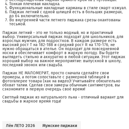
Тонкая плечевая накладка.
Функциональные накладные карманы в стиле смарт-кэжуал.
Пиджак летний с одной шлицей есть в больших размерах,
до 64 включительно.
Во внутренней части летнего пиджака срезы окантованы
тесьмой.
Пиджак летний - это не только модный, но и практичный
выбор. Универсальный пиджак подходит для школьников, для
взрослых мужчин, для подростков. В каждом размере есть
высокий рост Т на 182-188 и средний рост R на 170-176, не
нужно обращаться в ателье. Он подходит для повседневной
носки и обеспечивает комфорт в жаркую погоду. Вы будете
выглядеть стильно и аккуратно в любой ситуации. Этот пиджак
хороший выбор на важное мероприятие: выпускной в школу,
последний звонок или свадьба.
Пиджак НЕ МАЛОМЕРИТ, просто сначала сделайте свои
промеры, а потом сопоставьте с размерной таблицей в
фотогалерее товара (как на видео)! Учитывайте обязательно
обхват талии. Сделав свои замеры обычным сантиметров, вы
сэкономите в первую очередь своё время!
Светлый пиджак из натурального льна - отличный вариант для
свадьбы в жаркое время года!
Лён ЛЕТО 2026
Мужские пиджаки