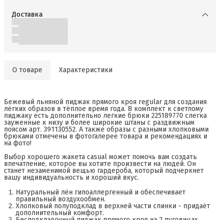
Доставка
О товаре
Характеристики
Бежевый льняной пиджак прямого кроя regular для создания
лёгких образов в тёплое время года. В комплект к светлому
пиджаку есть дополнительно легкие брюки 225189770 слегка
зауженные к низу и более широкие штаны с раздвижным
поясом арт. 391130552. А также образы с разными хлопковыми
брюками отмечены в фотогалерее товара и рекомендациях и
на фото!
Выбор хорошего жакета casual может помочь вам создать
впечатление, которое вы хотите произвести на людей. Он
станет незаменимой вещью гардероба, который подчеркнет
вашу индивидуальность и хороший вкус.
Натуральный лён гипоаллергенный и обеспечивает
правильный воздухообмен.
Хлопковый полуподклад в верхней части спинки - придаёт
дополнительный комфорт.
Бесподкладочный пиджак прямого кроя на 2 пуговицах.