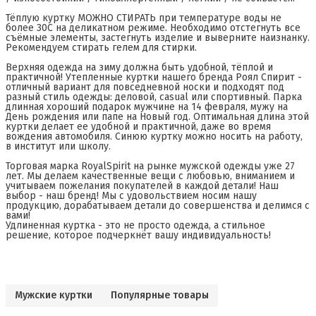
Тёплую куртку МОЖНО СТИРАТЬ при температуре воды не
более 30С на деликатном режиме. Необходимо отстегнуть все
съёмные элементы, застегнуть изделие и выверните наизнанку.
Рекомендуем стирать гелем для стирки.
Верхняя одежда на зиму должна быть удобной, тёплой и
практичной! Утепленные куртки нашего бренда Роял Спирит -
отличный вариант для повседневной носки и подходят под
разный стиль одежды: деловой, casual или спортивный. Парка
длинная хороший подарок мужчине на 14 февраля, мужу на
День рождения или папе на Новый год. Оптимальная длина этой
куртки делает ее удобной и практичной, даже во время
вождения автомобиля. Синюю куртку можно носить на работу,
в институт или школу.
Торговая марка RoyalSpirit на рынке мужской одежды уже 27
лет. Мы делаем качественные вещи с любовью, вниманием и
учитываем пожелания покупателей в каждой детали! Наш
выбор - наш бренд! Мы с удовольствием носим нашу
продукцию, дорабатываем детали до совершенства и делимся с
вами!
Удлиненная куртка - это не просто одежда, а стильное
решение, которое подчеркнёт вашу индивидуальность!
Мужские куртки
Популярные товары