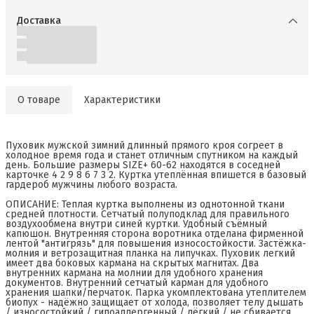
Доставка
О товаре
Характеристики
Пуховик мужской зимний длинный прямого кроя согреет в
холодное время года и станет отличным спутником на каждый
день. Большие размеры SIZE+ 60-62 находятся в соседней
карточке 4 2 9 8 6 7 3 2. Куртка утеплённая впишется в базовый
гардероб мужчины любого возраста.
ОПИСАНИЕ: Теплая куртка выполнены из однотонной ткани
средней плотности. Сетчатый полуподклад для правильного
воздухообмена внутри синей куртки. Удобный съёмный
капюшон. Внутренняя сторона воротника отделана фирменной
лентой "антигрязь" для повышения износостойкости. Застёжка-
молния и ветрозащитная планка на липучках. Пуховик легкий
имеет два боковых кармана на скрытых магнитах. Два
внутренних кармана на молнии для удобного хранения
документов. Внутренний сетчатый карман для удобного
хранения шапки/перчаток. Парка укомплектована утеплителем
биопух - надёжно защищает от холода, позволяет телу дышать
/ износостойкий / гипоаллергенный / лёгкий / не сбивается.