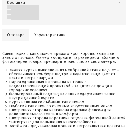
Доставка
О товаре
Характеристики
Синяя парка с капюшоном прямого кроя хорошо защищает
зимой от холода. Размер выбирайте по размерной таблице в
фотогалерее товара, предварительно сделав свои замеры.
Зимняя куртка выполнена из мембранной ткани Roy-Tex -
обеспечивает комфорт внутри и надёжно защищает от
влаги и ветра снаружи.
Парка удлиненная выполнена из ткани с
водоотталкивающей пропиткой - защитит от дождя в
городских условиях.
Фольгированный подклад на спинке удерживает тепло
внутри длинной куртки.
Куртка зимняя со съёмным капюшоном.
Глубокий капюшон со съёмным искусственным мехом.
Внутренняя сторона капюшона отделана флисом для
дополнительного тепла и комфорта.
Внутренняя сторона воротника отделана фирменной лентой
"антигрязь" для повышения износостойкости.
Застёжка - двухзамковая молния и ветрозащитная планка на