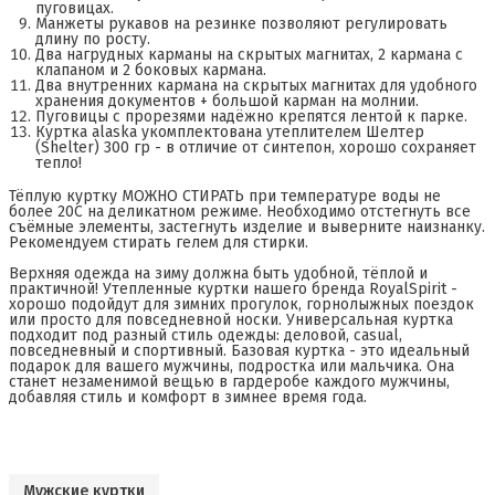
пуговицах.
Манжеты рукавов на резинке позволяют регулировать
длину по росту.
Два нагрудных карманы на скрытых магнитах, 2 кармана с
клапаном и 2 боковых кармана.
Два внутренних кармана на скрытых магнитах для удобного
хранения документов + большой карман на молнии.
Пуговицы с прорезями надёжно крепятся лентой к парке.
Куртка alaska укомплектована утеплителем Шелтер
(Shelter) 300 гр - в отличие от синтепон, хорошо сохраняет
тепло!
Тёплую куртку МОЖНО СТИРАТЬ при температуре воды не
более 20С на деликатном режиме. Необходимо отстегнуть все
съёмные элементы, застегнуть изделие и выверните наизнанку.
Рекомендуем стирать гелем для стирки.
Верхняя одежда на зиму должна быть удобной, тёплой и
практичной! Утепленные куртки нашего бренда RoyalSpirit -
хорошо подойдут для зимних прогулок, горнолыжных поездок
или просто для повседневной носки. Универсальная куртка
подходит под разный стиль одежды: деловой, casual,
повседневный и спортивный. Базовая куртка - это идеальный
подарок для вашего мужчины, подростка или мальчика. Она
станет незаменимой вещью в гардеробе каждого мужчины,
добавляя стиль и комфорт в зимнее время года.
Мужские куртки