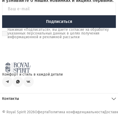
и узнавайте о наших новинках и акциях первыми.
Подписаться
Нажимая «Подписаться», вы даете согласие на обработку
указанных персональных данных в целях получения
информационной и рекламной рассылки
Комфорт и стиль в каждой детали
Контакты
Телефон
8 (925) 770-74-61
© Royal Spirit 2026
Оферта
Политика конфиденциальности
Доставк
Режим работы
Пн. - Пт. 09:00 - 18:00, Сб. - Вс. 11:00 - 17:00