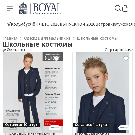
Колумбус
Лён ЛЕТО 2026
ВЫПУСКНОЙ 2026
Ветровки
Мужская 
Главная
›
Одежда для мальчиков
›
Школьные костюмы
Школьные костюмы
Фильтры
Сортировка
Осталось 10 штук
Осталась 1 штука
Школьный классический
Школьная форма