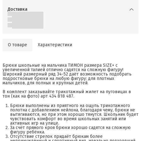
Доставка
О товаре
Характеристики
Брюки школьные на мальчика ТИМОН размера SIZE+ с
увеличенной талией отлично садятся на сложную фигуру!
Широкий размерный ряд 34-52 даёт возможность подобрать
подростковые брюки на любую фигуру: для плотных
мальчиков, для полных и крупных детей.
В комплект заказывайте трикотажный жилет на пуговицах в
тон (как на фото) арт 434 818 487.
Брюки выполнены из приятного на ощупь трикотажного
полотна с добавлением нейлона, благодаря чему, брюки не
вытягиваются, но при этом хорошо тянутся. Школьник будет
чувствовать комфорт во время школьных занятий или
активных игр на улице.
За счёт прямого кроя брюки хорошо садятся на сложную
фигуру ребёнка.
Отсутствие стрелок придаёт брюкам более
непринуждённый и спортивный вид, идеально подходящий