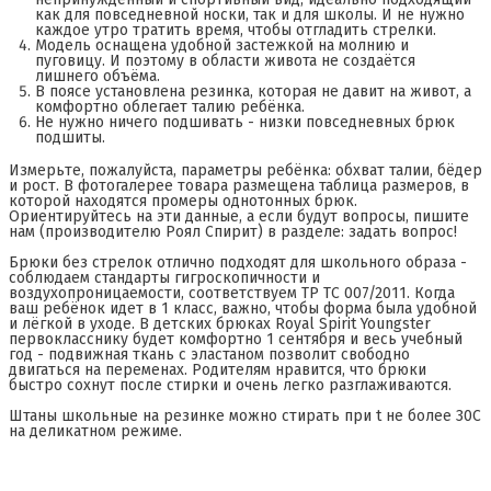
как для повседневной носки, так и для школы. И не нужно
каждое утро тратить время, чтобы отгладить стрелки.
Модель оснащена удобной застежкой на молнию и
пуговицу. И поэтому в области живота не создаётся
лишнего объёма.
В поясе установлена резинка, которая не давит на живот, а
комфортно облегает талию ребёнка.
Не нужно ничего подшивать - низки повседневных брюк
подшиты.
Измерьте, пожалуйста, параметры ребёнка: обхват талии, бёдер
и рост. В фотогалерее товара размещена таблица размеров, в
которой находятся промеры однотонных брюк.
Ориентируйтесь на эти данные, а если будут вопросы, пишите
нам (производителю Роял Спирит) в разделе: задать вопрос!
Брюки без стрелок отлично подходят для школьного образа -
соблюдаем стандарты гигроскопичности и
воздухопроницаемости, соответствуем ТР ТС 007/2011. Когда
ваш ребёнок идет в 1 класс, важно, чтобы форма была удобной
и лёгкой в уходе. В детских брюках Royal Spirit Youngster
первокласснику будет комфортно 1 сентября и весь учебный
год - подвижная ткань с эластаном позволит свободно
двигаться на переменах. Родителям нравится, что брюки
быстро сохнут после стирки и очень легко разглаживаются.
Штаны школьные на резинке можно стирать при t не более 30С
на деликатном режиме.