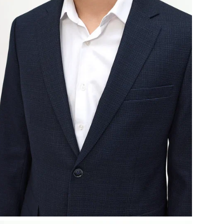
Дат
сер
Дат
сер
Тип
По
Оп
Выр
Мод
Тип
Тип
Бр