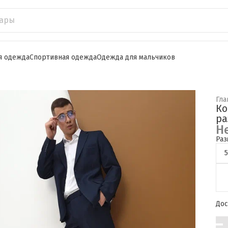
я одежда
Спортивная одежда
Одежда для мальчиков
Гла
Ко
ра
Н
Раз
Дос