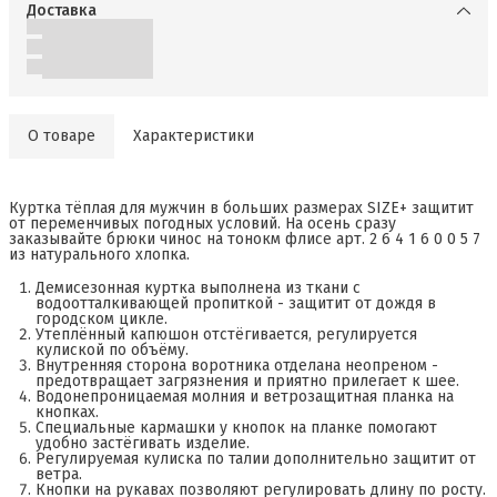
Доставка
О товаре
Характеристики
Куртка тёплая для мужчин в больших размерах SIZE+ защитит
от переменчивых погодных условий. На осень сразу
заказывайте брюки чинос на тонокм флисе арт. 2 6 4 1 6 0 0 5 7
из натурального хлопка.
Демисезонная куртка выполнена из ткани с
водоотталкивающей пропиткой - защитит от дождя в
городском цикле.
Утеплённый капюшон отстёгивается, регулируется
кулиской по объёму.
Внутренняя сторона воротника отделана неопреном -
предотвращает загрязнения и приятно прилегает к шее.
Водонепроницаемая молния и ветрозащитная планка на
кнопках.
Специальные кармашки у кнопок на планке помогают
удобно застёгивать изделие.
Регулируемая кулиска по талии дополнительно защитит от
ветра.
Кнопки на рукавах позволяют регулировать длину по росту.