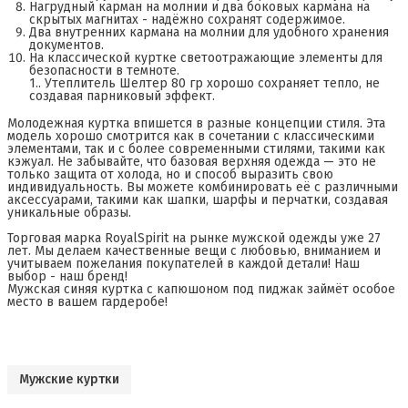
Нагрудный карман на молнии и два боковых кармана на
скрытых магнитах - надёжно сохранят содержимое.
Два внутренних кармана на молнии для удобного хранения
документов.
На классической куртке светоотражающие элементы для
безопасности в темноте.
1.. Утеплитель Шелтер 80 гр хорошо сохраняет тепло, не
создавая парниковый эффект.
Молодежная куртка впишется в разные концепции стиля. Эта
модель хорошо смотрится как в сочетании с классическими
элементами, так и с более современными стилями, такими как
кэжуал. Не забывайте, что базовая верхняя одежда — это не
только защита от холода, но и способ выразить свою
индивидуальность. Вы можете комбинировать её с различными
аксессуарами, такими как шапки, шарфы и перчатки, создавая
уникальные образы.
Торговая марка RoyalSpirit на рынке мужской одежды уже 27
лет. Мы делаем качественные вещи с любовью, вниманием и
учитываем пожелания покупателей в каждой детали! Наш
выбор - наш бренд!
Мужская синяя куртка с капюшоном под пиджак займёт особое
место в вашем гардеробе!
Мужские куртки