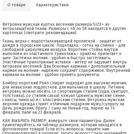
О товаре
Характеристики
Ветровка мужская куртка весенняя размера SIZE+ из
ветрозащитной ткани. Размеры с 48 по 58 находятся в других
карточках (смотрите рекомендации).
Ткань верха с водоотталкивающей пропиткой - защитит от
дождя в городском цикле. Подкладка - сетка на спинке - для
свободной циркуляции воздуха. Воротник-стойка внутри
выполнен из эластичного трикотажа - приятно прилегает к
шее. Застёжка-молния - удобно и быстро застёгивать.
Эластичные трикотажные вставки - ветер не задувает внутрь
ветровки весенней. Два боковых кармана + дополнительный
карман на молнии- надёжно сохранят содержимое. Внутренний
кармана на молнии - удобно хранить документы.
Бомбер короткий Роял Спирит подходит для высоких мужчин,
для невысоких подростков, для мальчиков в школу. Летнюю
ветровку можно носить со спортивным стилем (худи, свитшот,
толстовка), со стилем casual кэжуал (джинсы мужские синие,
слаксы, чиносы) и с классическим стилем. Ветровка мужская
верхняя одежда станет отличным подарком мужу/супругу на
День рождения, брату / сыну на Новый год, парню на 14
февраля, папе на 23 февраля.
КАК ВЫБРАТЬ РАЗМЕР: измерьте свои параметры. Далее
ориентируйтесь на таблицу размеров, которая находится в
фотогалерее товара! Если есть вопросы, пишите нам
(производителю) в разделе: задать вопрос! Сразу указывайте