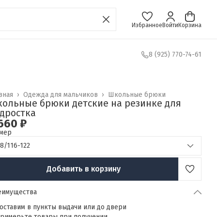
Избранное
Войти
Корзина
8 (925) 770-74-61
вная
›
Одежда для мальчиков
›
Школьные брюки
ольные брюки детские на резинке для
дростка
660 ₽
мер
8/116-122
Добавить в корзину
еимущества
оставим в пункты выдачи или до двери
римерьте товары при получении