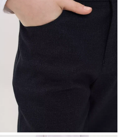
Цв
Сос
Стр
ТН
Ном
соо
Дат
сер
Дат
сер
Бр