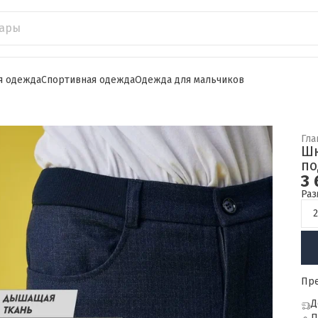
я одежда
Спортивная одежда
Одежда для мальчиков
Гла
Шк
по
3 
Раз
2
Пр
Д
П