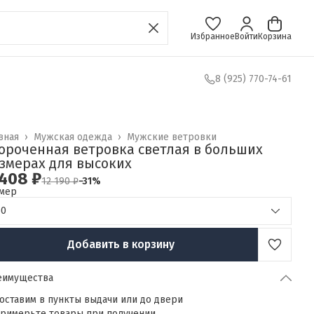
Избранное
Войти
Корзина
8 (925) 770-74-61
вная
›
Мужская одежда
›
Мужские ветровки
ороченная ветровка светлая в больших
змерах для высоких
408 ₽
12 190 ₽
−
31
%
мер
60
Добавить в корзину
еимущества
оставим в пункты выдачи или до двери
римерьте товары при получении