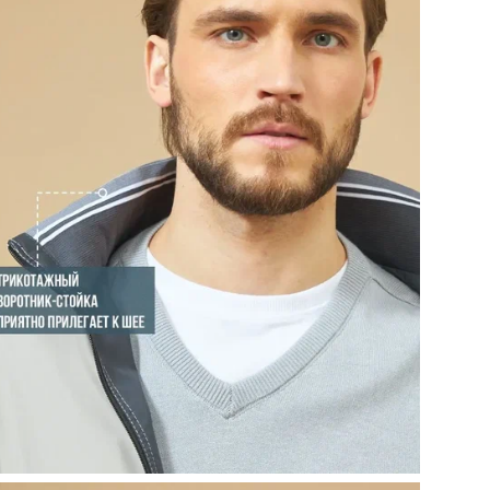
соо
Дат
сер
Дат
сер
По
Оп
Вес
Бр