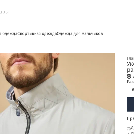
я одежда
Спортивная одежда
Одежда для мальчиков
Гла
Ук
ра
8 
Раз
Пр
Д
П