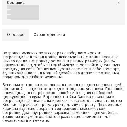
Доставка
О товаре
Характеристики
Ветровка мужская летняя серая свободного кроя из
ветрозащитной ткани можно использовать с конца весны по
начало осени. Ветровка доступна в разных размерах (до 64
включительно!), чтобы каждый мужчина мог найти идеальную
посадку для себя. Эта легкая куртка сочетает в себе комфорт,
функциональность и модный дизайн, что делает её отличным
подарком для любого мужчины!
Весенняя ветровка выполнена из ткани с водоотталкивающей
пропиткой - защитит от дождя в городских условиях. По спинке
полуподклад из перфорированной сетки - для свободной
циркуляции воздуха. Воротник-стойка. Застёжка-молния и
ветрозащитная планка на кнопках - спасает от сильного ветра.
Кнопки на рукавах - регулируйте длину по росту. Два боковых
кармана надёжно сохранят содержимое классической
ветровки. Два внутренних кармана на молнии - для удобного
хранения документов. Светоотражающие элементы - для
безопасности в темноте.