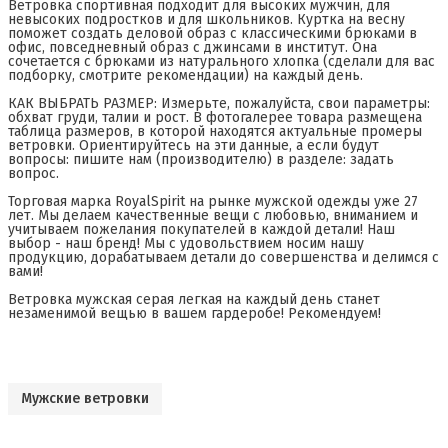
Ветровка спортивная подходит для высоких мужчин, для
невысоких подростков и для школьников. Куртка на весну
поможет создать деловой образ с классическими брюками в
офис, повседневный образ с джинсами в институт. Она
сочетается с брюками из натурального хлопка (сделали для вас
подборку, смотрите рекомендации) на каждый день.
КАК ВЫБРАТЬ РАЗМЕР: Измерьте, пожалуйста, свои параметры:
обхват груди, талии и рост. В фотогалерее товара размещена
таблица размеров, в которой находятся актуальные промеры
ветровки. Ориентируйтесь на эти данные, а если будут
вопросы: пишите нам (производителю) в разделе: задать
вопрос.
Торговая марка RoyalSpirit на рынке мужской одежды уже 27
лет. Мы делаем качественные вещи с любовью, вниманием и
учитываем пожелания покупателей в каждой детали! Наш
выбор - наш бренд! Мы с удовольствием носим нашу
продукцию, дорабатываем детали до совершенства и делимся с
вами!
Ветровка мужская серая легкая на каждый день станет
незаменимой вещью в вашем гардеробе! Рекомендуем!
Мужские ветровки